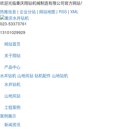
欢迎光临重庆翔钻机械制造有限公司官方网站！
热推信息
|
企业分站
|
网站地图
|
RSS
|
XML
023-53373761
13101029929
网站首页
关于翔钻
产品中心
水井钻机
山地风钻
钻机配件
山地钻机
水井钻机
山地风钻
工程案例
案例展示
新闻资讯