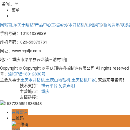
菜单
网站首页
/
关于翔钻
/
产品中心
工程案例
/
水井钻机
/
山地风钻
/
新闻资讯
/
联系
手机号码：13101029929
座机号码：023-53373761
网址：www.cqxljx.com
地址：重庆市梁平县云龙镇三清村1组
Copyright © Copyright © 重庆翔钻机械制造有限公司 All rights reserve
号：
渝ICP备18012830号
主要从事于
重庆水井钻机
,
重庆山地钻机
,
重庆钻机厂家
, 欢迎来电咨询！
技术支持：
祥云平台
免责声明
主营城市：
重庆
友情链接：
在线留言
二维码