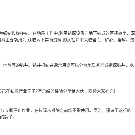
为顿钻和旋转钻。在地质工作中,利用钻探设备向地下钻成的直径较小、深
械主要功用为:获取地下实物资料,即从钻井中采取岩心、矿心、岩屑、液
气、地热等的钻井。钻井机钻井通常用途可以分为地质普查或勘探钻井、水
自己在钻探行业干了7年总结的经验分享给大伙，欢迎大家补充！
都应立即停止作业，在故障未排除之前均不得使用。同时，建议干这行的
的牌子。