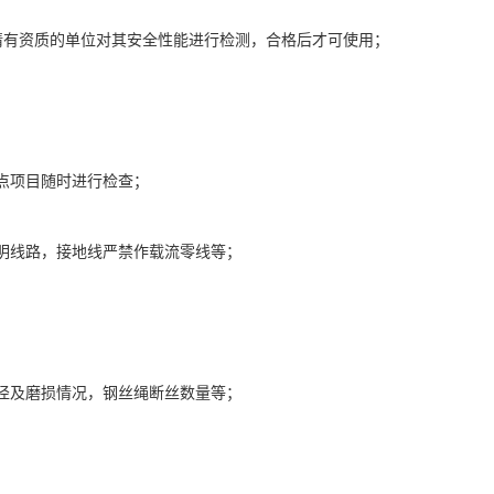
请有资质的单位对其安全性能进行检测，合格后才可使用；
点项目随时进行检查；
明线路，接地线严禁作载流零线等；
径及磨损情况，钢丝绳断丝数量等；