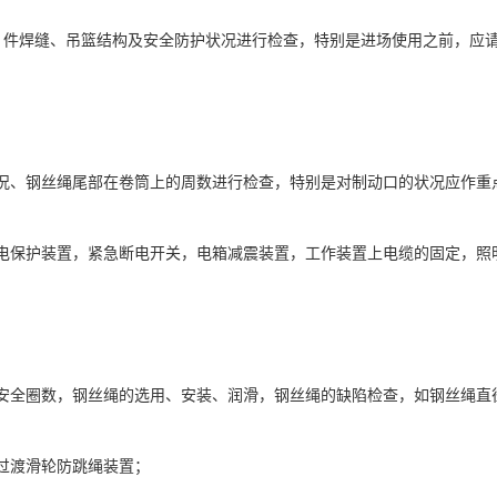
 件焊缝、吊篮结构及安全防护状况进行检查，特别是进场使用之前，应
况、钢丝绳尾部在卷筒上的周数进行检查，特别是对制动口的状况应作重
电保护装置，紧急断电开关，电箱减震装置，工作装置上电缆的固定，照
安全圈数，钢丝绳的选用、安装、润滑，钢丝绳的缺陷检查，如钢丝绳直
过渡滑轮防跳绳装置；