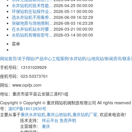
水井钻机的技术性能...
2026-04-25 00:00:00
环保钻机在钻探作业...
2026-05-11 00:00:00
选水井钻机不用看参...
2026-06-09 16:32:29
突破地质与场地限制...
2026-08-03 16:23:28
在水井钻机钻水时要...
2026-03-21 00:00:00
水机钻机有哪些型号...
2026-03-14 00:00:00
菜单
网站首页
/
关于翔钻
/
产品中心
工程案例
/
水井钻机
/
山地风钻
/
新闻资讯
/
联系
手机号码：13101029929
座机号码：023-53373761
网址：www.cqxljx.com
地址：重庆市梁平县云龙镇三清村1组
Copyright © Copyright © 重庆翔钻机械制造有限公司 All rights reserve
号：
渝ICP备18012830号
主要从事于
重庆水井钻机
,
重庆山地钻机
,
重庆钻机厂家
, 欢迎来电咨询！
技术支持：
祥云平台
免责声明
主营城市：
重庆
友情链接：