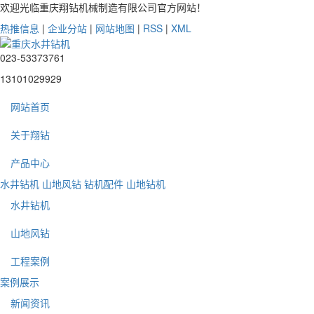
欢迎光临重庆翔钻机械制造有限公司官方网站！
热推信息
|
企业分站
|
网站地图
|
RSS
|
XML
023-53373761
13101029929
网站首页
关于翔钻
产品中心
水井钻机
山地风钻
钻机配件
山地钻机
水井钻机
山地风钻
工程案例
案例展示
新闻资讯