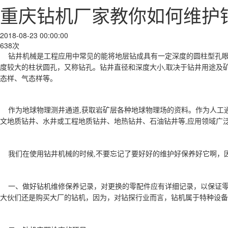
重庆钻机厂家教你如何维护
2018-08-23 00:00:00
638次
钻井机械是工程应用中常见的能将地层钻成具有一定深度的圆柱型孔眼
度较大的柱状圆孔，又称钻孔。钻井直径和深度大小,取决于钻井用途及
态样、气态样等。
作为地球物理测井通道,获取岩矿层各种地球物理场的资料。作为人工
文地质钻井、水井或工程地质钻井、地热钻井、石油钻井等,应用领域广
我们在使用钻井机械的时候,不要忘记了要好好的维护好保养好它啊，
一、做好钻机维修保养记录，对更换的零配件应有详细记录，以保证
大伙们还是购买大厂的钻机，因为，对钻探行业而言，钻机属于特种设备