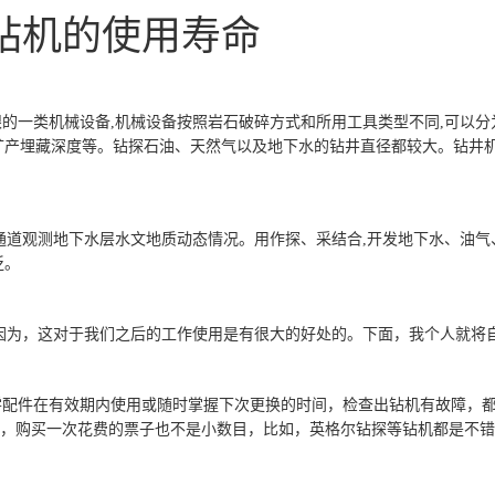
钻机的使用寿命
的一类机械设备,机械设备按照岩石破碎方式和所用工具类型不同,可以分
矿产埋藏深度等。钻探石油、天然气以及地下水的钻井直径都较大。钻井机
通道观测地下水层水文地质动态情况。用作探、采结合,开发地下水、油
泛。
因为，这对于我们之后的工作使用是有很大的好处的。下面，我个人就将
零配件在有效期内使用或随时掌握下次更换的时间，检查出钻机有故障，
，购买一次花费的票子也不是小数目，比如，英格尔钻探等钻机都是不错