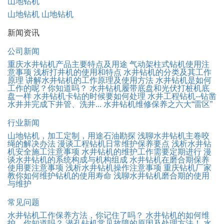
山地钻机
山地钻机
山地钻机
新闻资讯
公司新闻
重庆水井钻机产品主要特点及用途
气动架柱式钻机使用注
意事项
浅析打井机的使用和特点
水井钻机的分类及其工作
原理
讲解水井钻机的工作原理及使用方法
水井钻机是如何
工作的呢？你知道吗？
水井钻机履带底盘和光伏打桩机底
盘一样
水井钻机卡钻的时候要如何处理
水井工程钻机--钻凿
水井并完成下井管、洗井...
水井钻机维修保养之六大“雷区”
行业新闻
山地钻机，加工定制，用途石油勘探
浅聊水井钻机主卷咬
绳的解决办法
漫谈工程钻机日常维护保养要点
浅析水井钻
机安全施工注意事项
水井钻机的维护工作需要定期进行
漫
谈水井钻机的系统构成与机构组成
水井钻机在磨合期保养
使用要注意事项
浅析水井钻机操作注意事项
重庆钻机厂家
教你如何维护钻机的使用寿命
浅聊水井钻机磨合期的使用
与维护
常见问题
水井钻机工作保养方法，你记住了吗？
水井钻机的如何维
护，你知道吗？
潜孔钻机常见故障的原因及处理方法！
水