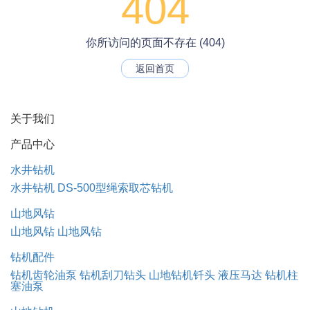
404
你所访问的页面不存在 (404)
返回首页
关于我们
产品中心
水井钻机
水井钻机
DS-500型绳索取芯钻机
山地风钻
山地风钻
山地风钻
钻机配件
钻机齿轮油泵
钻机刮刀钻头
山地钻机钎头
液压马达
钻机柱
塞油泵